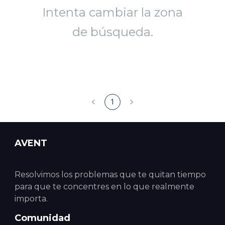
Intenta cambiar la zona
de búsqueda.
1
AVENT
Resolvimos los problemas que te quitan tiempo
para que te concentres en lo que realmente
importa.
Comunidad