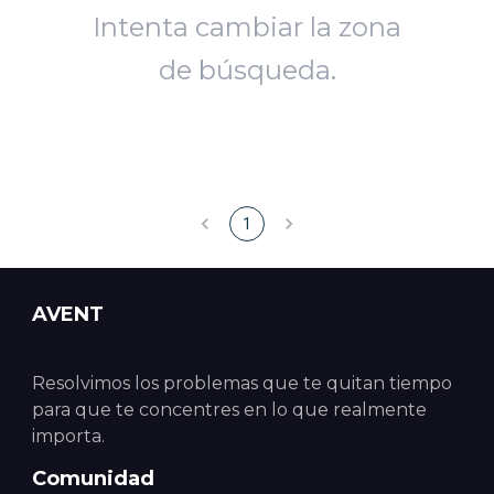
Intenta cambiar la zona
de búsqueda.
1
AVENT
Resolvimos los problemas que te quitan tiempo
para que te concentres en lo que realmente
importa.
Comunidad