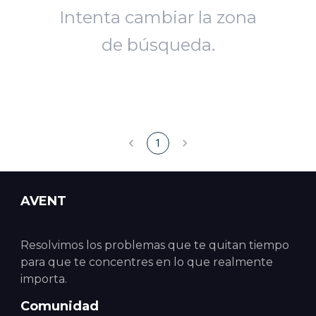
Intenta cambiar la zona
de búsqueda.
1
AVENT
Resolvimos los problemas que te quitan tiempo
para que te concentres en lo que realmente
importa.
Comunidad