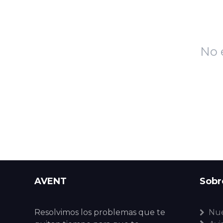
No 
AVENT
Sobr
Resolvimos los problemas que te
Nue