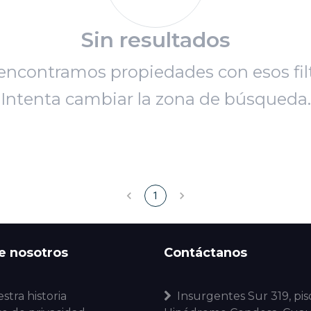
Sin resultados
encontramos propiedades con esos filt
Intenta cambiar la zona de búsqueda.
1
e nosotros
Contáctanos
stra historia
Insurgentes Sur 319, piso