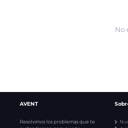
No 
AVENT
Sobr
Resolvimos los problemas que te
Nue