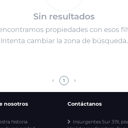
Sin resultados
encontramos propiedades con esos filt
Intenta cambiar la zona de búsqueda.
1
e nosotros
Contáctanos
stra historia
Insurgentes Sur 319, piso