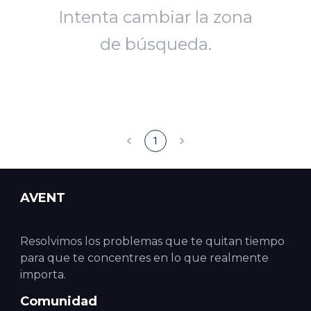
Intenta cambiar la zona
de búsqueda.
1
AVENT
Resolvimos los problemas que te quitan tiempo
para que te concentres en lo que realmente
importa.
Comunidad