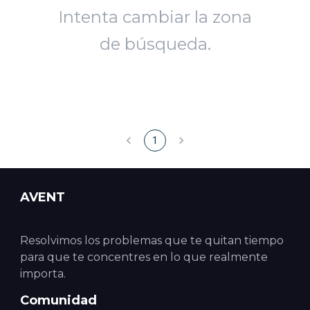
Intenta cambiar la zona
de búsqueda.
1
AVENT
Resolvimos los problemas que te quitan tiempo
para que te concentres en lo que realmente
importa.
Comunidad