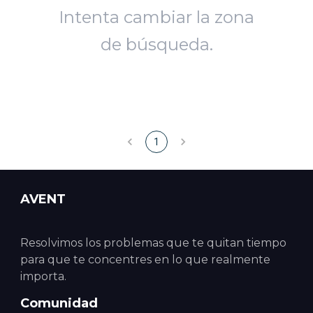
Intenta cambiar la zona
de búsqueda.
1
AVENT
Resolvimos los problemas que te quitan tiempo
para que te concentres en lo que realmente
importa.
Comunidad