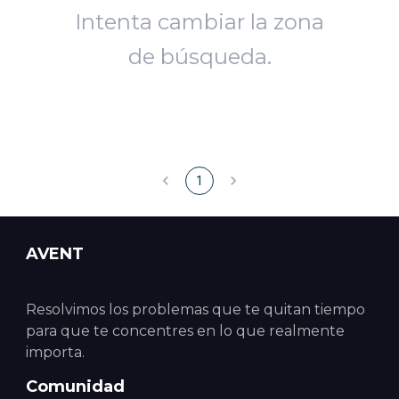
Intenta cambiar la zona
de búsqueda.
1
AVENT
Resolvimos los problemas que te quitan tiempo
para que te concentres en lo que realmente
importa.
Comunidad