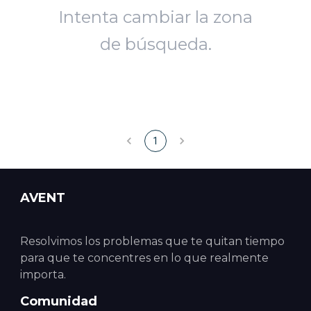
Intenta cambiar la zona
de búsqueda.
1
AVENT
Resolvimos los problemas que te quitan tiempo
para que te concentres en lo que realmente
importa.
Comunidad