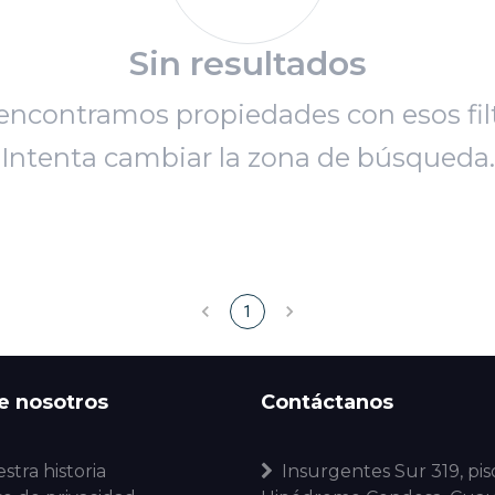
Sin resultados
encontramos propiedades con esos filt
Intenta cambiar la zona de búsqueda.
1
e nosotros
Contáctanos
stra historia
Insurgentes Sur 319, piso