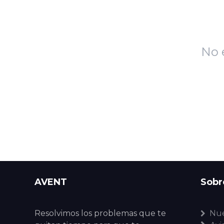
No 
AVENT
Sobr
Resolvimos los problemas que te
Nue