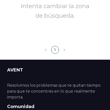
Intenta cambiar la zona
de búsqueda.
1
AVENT
Resolvimos los problemas que te quitan tiempo
para que te concentres en lo que realmente
importa.
Comunidad