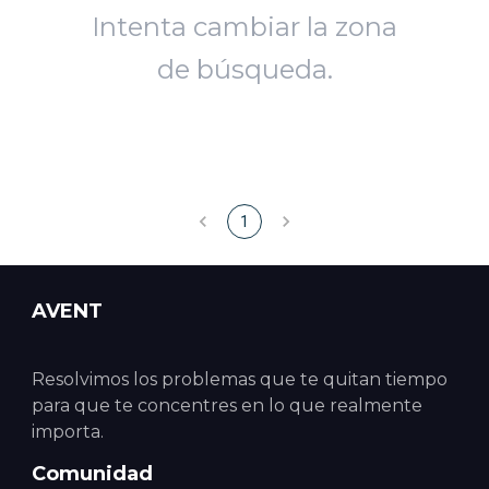
Intenta cambiar la zona
de búsqueda.
1
AVENT
Resolvimos los problemas que te quitan tiempo
para que te concentres en lo que realmente
importa.
Comunidad