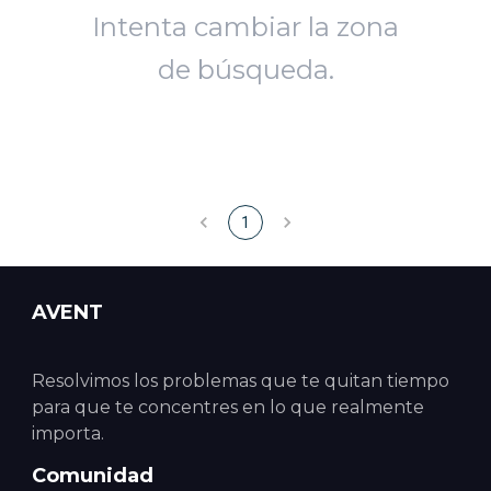
Intenta cambiar la zona
de búsqueda.
1
AVENT
Resolvimos los problemas que te quitan tiempo
para que te concentres en lo que realmente
importa.
Comunidad