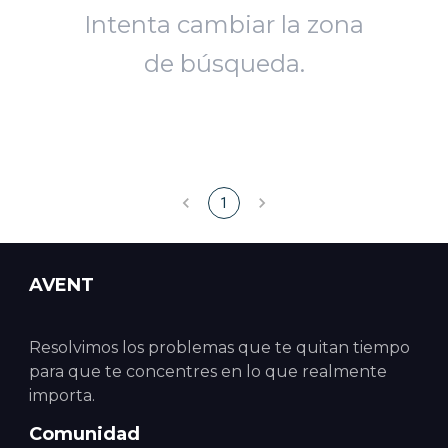
Intenta cambiar la zona
de búsqueda.
1
AVENT
Resolvimos los problemas que te quitan tiempo
para que te concentres en lo que realmente
importa.
Comunidad