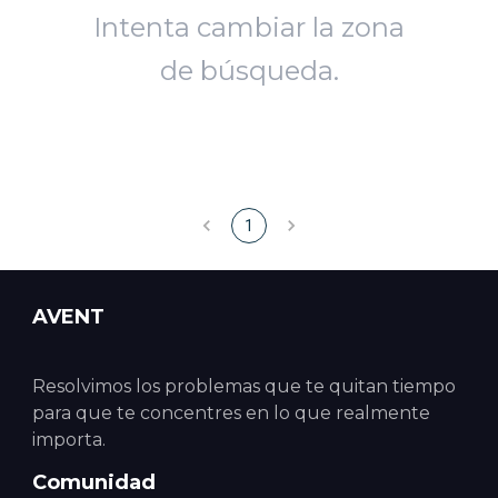
Intenta cambiar la zona
de búsqueda.
1
AVENT
Resolvimos los problemas que te quitan tiempo
para que te concentres en lo que realmente
importa.
Comunidad