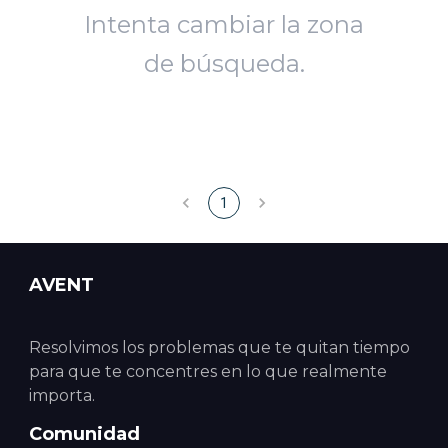
Intenta cambiar la zona
de búsqueda.
1
AVENT
Resolvimos los problemas que te quitan tiempo
para que te concentres en lo que realmente
importa.
Comunidad