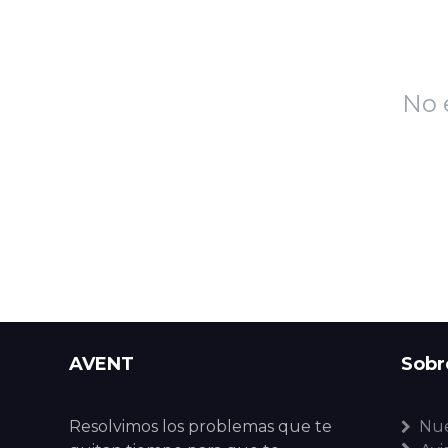
No 
AVENT
Sobr
Resolvimos los problemas que te
Nue