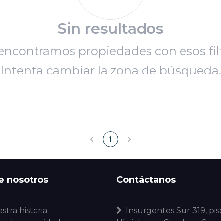
Sin resultados
encontramos propiedades con esos filt
Intenta cambiar la zona de búsqueda.
1
e nosotros
Contáctanos
stra historia
Insurgentes Sur 319, piso