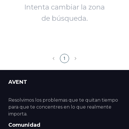
Intenta cambiar la zona
de búsqueda.
1
AVENT
Resolvimos los problemas que te quitan tiempo
para que te concentres en lo que realmente
importa.
Comunidad