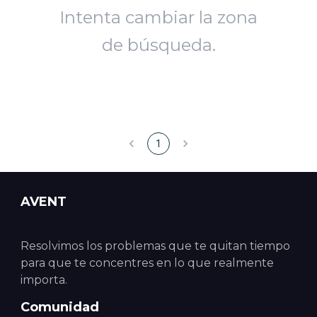
Intenta cambiar la zona
de búsqueda.
1
AVENT
Resolvimos los problemas que te quitan tiempo
para que te concentres en lo que realmente
importa.
Comunidad